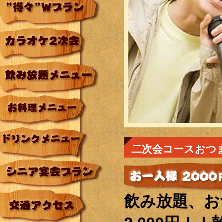
二次会コースおつ
飲み放題、お