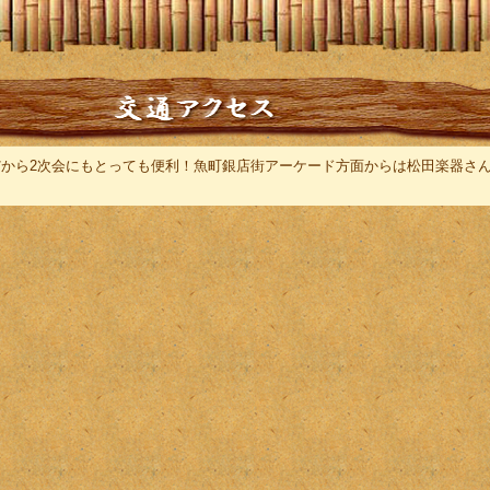
だから2次会にもとっても便利！魚町銀店街アーケード方面からは松田楽器さ