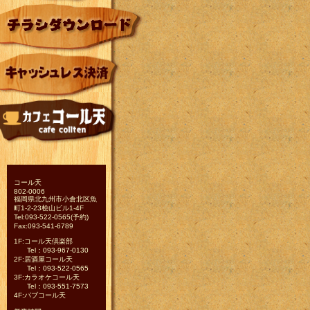
コール天
802-0006
福岡県北九州市小倉北区魚
町1-2-23桧山ビル1-4F
Tel:093-522-0565(予約)
Fax:093-541-6789
1F:コール天倶楽部
Tel：093-967-0130
2F:居酒屋コール天
Tel：093-522-0565
3F:カラオケコール天
Tel：093-551-7573
4F:パブコール天