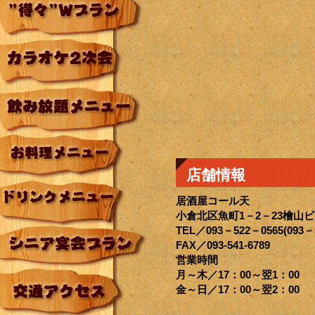
店舗情報
居酒屋コール天
小倉北区魚町1－2－23檜山ビル
TEL／093－522－0565(093－
FAX／093-541-6789
営業時間
月～木／17：00～翌1：00
金～日／17：00～翌2：00